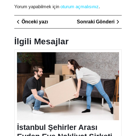
Yorum yapabilmek için
oturum açmalısınız
.
Yazı
Önceki
Sonraki
Önceki yazı
Sonraki Gönderi
gezinmesi
yazı
Gönderi
İlgili Mesajlar
İstanbul
Şehirler
Arası
Evden
Eve
Nakliyat
Şirketi
İstanbul Şehirler Arası