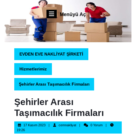
İçeriğe
Profesyonel Sigortalı Taşımacılık
geç
Menüyü
Menüyü Aç
Skip
to
Aç
content
EVDEN EVE NAKLİYAT ŞİRKETİ
Hizmetlerimiz
Şehirler Arası Taşımacılık Firmaları
Şehirler Arası
Taşımacılık Firmaları
17
cemnakliyat
17 Kasım 2023
cemnakliyat
0 Yorum
Kasım
19:26
2023