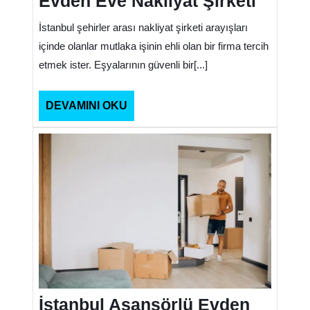
Evden Eve Nakliyat Şirketi
İstanbul şehirler arası nakliyat şirketi arayışları
içinde olanlar mutlaka işinin ehli olan bir firma tercih
etmek ister. Eşyalarının güvenli bir[...]
DEVAMINI
DEVAMINI OKU
OKU
İstanbul
Asansör
Evden
Eve
Nakliyat
Şirketleri
İstanbul Asansörlü Evden