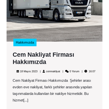
Hakkımızda
Cem Nakliyat Firması
Cem
Hakkımızda
Nakliyat
18
cemnakliyat
18 Mayıs 2023
cemnakliyat
0 Yorum
16:07
Firması
Mayıs
2023
Cem Nakliyat Firması Hakkımızda Şehirler arası
Hakkımızda
evden eve nakliyat, farklı şehirler arasında yapılan
taşınmalarda kullanılan bir nakliye hizmetidir. Bu
hizmet[...]