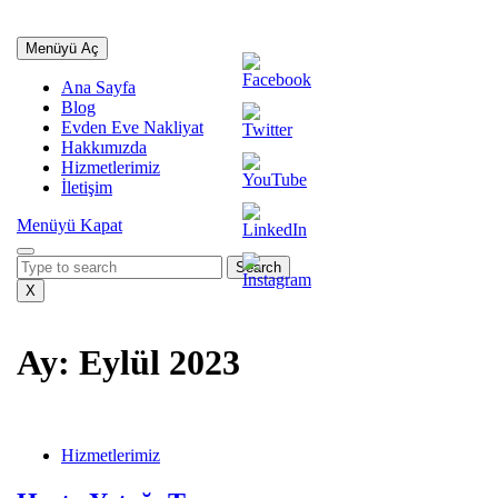
İçeriğe
geç
Profesyonel Sigortalı Taşımacılık
Menüyü
Menüyü Aç
Skip
Aç
to
Ana Sayfa
content
Blog
Evden Eve Nakliyat
Hakkımızda
Hizmetlerimiz
İletişim
Menüyü
Menüyü Kapat
Kapat
Search
for:
X
Ay:
Eylül 2023
Hasta
Yatağı
Hizmetlerimiz
Taşıma