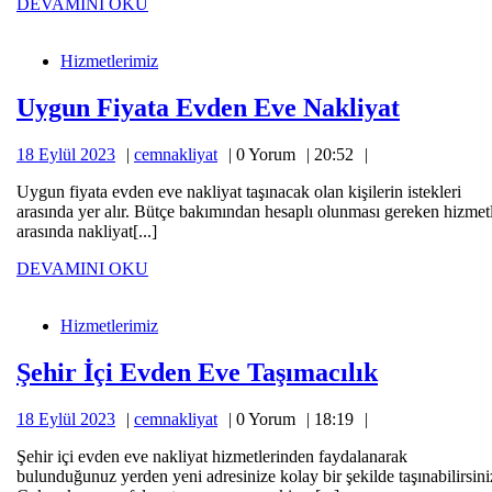
DEVAMINI
DEVAMINI OKU
Uygun
OKU
Fiyata
Hizmetlerimiz
Evden
Eve
Uygun
Nakliyat
Uygun Fiyata Evden Eve Nakliyat
Fiyata
18
cemnakliyat
18 Eylül 2023
cemnakliyat
0 Yorum
20:52
Evden
Eylül
Eve
Uygun fiyata evden eve nakliyat taşınacak olan kişilerin istekleri
2023
arasında yer alır. Bütçe bakımından hesaplı olunması gereken hizmet
Nakliya
arasında nakliyat[...]
DEVAMINI
DEVAMINI OKU
Şehir
OKU
İçi
Hizmetlerimiz
Evden
Eve
Şehir
Taşımacılık
Şehir İçi Evden Eve Taşımacılık
İçi
18
cemnakliyat
18 Eylül 2023
cemnakliyat
0 Yorum
18:19
Evden
Eylül
Eve
Şehir içi evden eve nakliyat hizmetlerinden faydalanarak
2023
bulunduğunuz yerden yeni adresinize kolay bir şekilde taşınabilirsini
Taşımacıl