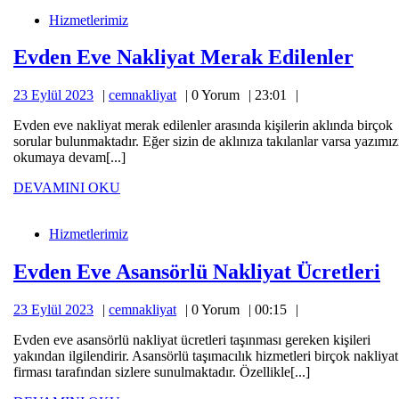
Eve
Hizmetlerimiz
Nakliyat
Merak
Evde
Edilenler
Evden Eve Nakliyat Merak Edilenler
Eve
23
cemnakliyat
23 Eylül 2023
cemnakliyat
0 Yorum
23:01
Nakl
Eylül
Mer
Evden eve nakliyat merak edilenler arasında kişilerin aklında birçok
2023
sorular bulunmaktadır. Eğer sizin de aklınıza takılanlar varsa yazımız
Edil
okumaya devam[...]
DEVAMINI
DEVAMINI OKU
Evden
OKU
Eve
Hizmetlerimiz
Asansörlü
Nakliyat
E
Ücretleri
Evden Eve Asansörlü Nakliyat Ücretleri
E
23
cemnakliyat
23 Eylül 2023
cemnakliyat
0 Yorum
00:15
A
Eylül
Na
Evden eve asansörlü nakliyat ücretleri taşınması gereken kişileri
2023
yakından ilgilendirir. Asansörlü taşımacılık hizmetleri birçok nakliyat
Üc
firması tarafından sizlere sunulmaktadır. Özellikle[...]