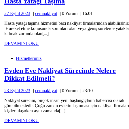
Hasta
Hasta Yatağı Taşıma
Yatağı
27
cemnakliyat
27 Eylül 2023
cemnakliyat
0 Yorum
16:01
Taşıma
Eylül
Hasta yatağı taşıma hizmetini bazı nakliyat firmalarından alabilirsiniz
2023
Hareket etme konusunda sorunları olan veya geniş sürelerde yatakta
kalmak zorunda olan[...]
DEVAMINI
DEVAMINI OKU
Evden
OKU
Eve
Hizmetlerimiz
Nakliyat
Sürecinde
Nelere
Evden Eve Nakliyat Sürecinde Nelere
Dikkat
Evden
Dikkat Edilmeli?
Edilmeli?
Eve
23
cemnakliyat
23 Eylül 2023
cemnakliyat
0 Yorum
23:10
Nakliyat
Eylül
Sürecinde
Nakliyat sürecini, birçok insan yeni başlangıçların habercisi olarak
2023
görebilmektedir. Çoğu zaman evlerin taşınması için nakliyat firmalar
Nelere
kişiler ulaşırken aynı zamanda[...]
Dikkat
DEVAMINI
DEVAMINI OKU
Edilmeli?
Evden
OKU