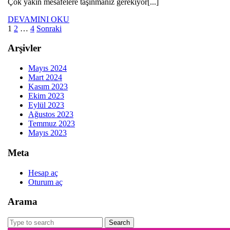
Çok yakın mesafelere taşınmanız gerekiyor[...]
DEVAMINI
DEVAMINI OKU
Yazı
OKU
1
2
…
4
Sonraki
sayfalaması
Arşivler
Mayıs 2024
Mart 2024
Kasım 2023
Ekim 2023
Eylül 2023
Ağustos 2023
Temmuz 2023
Mayıs 2023
Meta
Hesap aç
Oturum aç
Arama
Search