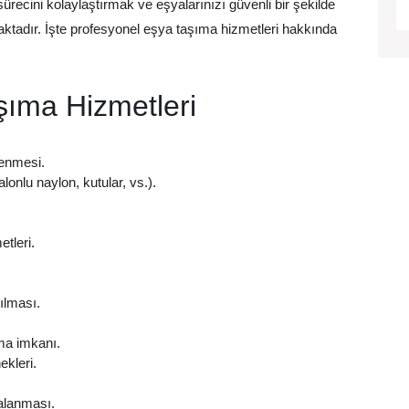
recini kolaylaştırmak ve eşyalarınızı güvenli bir şekilde
ktadır. İşte profesyonel eşya taşıma hizmetleri hakkında
şıma Hizmetleri
lenmesi.
onlu naylon, kutular, vs.).
tleri.
ılması.
ama imkanı.
kleri.
talanması.