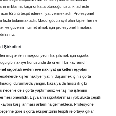
ın miktarını, kaçıncı katta oturduğunuzu, iki adreste
acın türünü tespit ederek fiyat vermektedir. Profesyonel
ça fazla bulunmaktadır. Maddi gücü zayıf olan kişiler her ne
eli ve güvenilir hizmet almak için profesyonel firmalara
bilirsiniz.
 Şirketleri
leri müşterilerin mağduriyetini karşılamak için sigorta
duğu gibi nakliye konusunda da önemli bir kavramdır.
nel sigortalı evden eve nakliyat şirketleri
eşyaları
afelerde kişiler nakliye fiyatını düşürmek için sigorta
madığı durumlarda yangın, kaza ya da hırsızlık gibi
 Bu nedenle de sigorta yaptırmanız ve taşıma işlemini
ermesi önemlidir. Eşyaların sigortalanması yolculukta çeşitli
kaybın karşılanması anlamına gelmektedir. Profesyonel
değerine göre sigorta ekspertizinin tespiti ile ortaya çıkar.