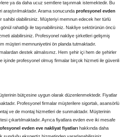
lere ya da daha ucuz semtlere taşınmak istemektedir. Bu
tleri araştırılmaktadır. Arama sonucunda
profesyonel evden
ir sahibi olabilirsiniz. Müşteriyi memnun edecek her türlü
 gönül rahatlığı ile taşınabilirsiniz. Nakliye sektörünün öncü
meti alabilirsiniz. Profesyonel nakliye şirketleri gelişmiş
daim müşteri memnuniyetini ön planda tutmaktadır.
rmalardan destek almalısınız. Hem şehir içi hem de şehirler
e işinde profesyonel olmuş firmalar birçok hizmeti ile güvenli
üşterinin bütçesine uygun olarak düzenlenmektedir. Fiyatlar
tadır. Profesyonel firmalar müşterilere sigortalı, asansörlü
ntaj ve de montaj hizmetleri de sunmaktadır. Müşterinin
stesi çıkartılmaktadır. Ayrıca fiyatlara evden eve iki mesafe
ofesyonel evden eve nakliyat fiyatları
hakkında daha
rak sunduğu ekspertiz hizmetinden yararlanabilirsiniz.