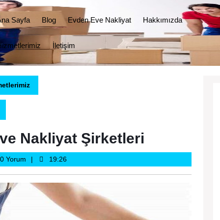
Ana Sayfa
Blog
Evden Eve Nakliyat
Hakkımızda
izmetlerimiz
İletişim
etlerimiz
e Nakliyat Şirketleri
liyat
0 Yorum
19:26