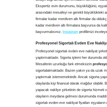
Ekspertiz evin durumunu, büyüklüğünü, eşyalar
arasındaki mesafeyi ve gerekli büyüklükteki ar
firmalar kadar merdiven altı firmalar da olduk
kadar merdiven altı firmalara başvursa da kalit
başvurmalısınız.
İnstagram
profilimizi inceleye
Profesyonel Sigortalı Evden Eve Nakliyat
Profesyonel sigortalı evden eve nakliyat şirket
yaptırmaktadır. Sigorta işlemi her durumda ol
Mesafenin uzunluğu fark etmeksizin
profesyo
sigortalatmaktadır. Bazen yakın ya da uzak mes
yaptırmak istememektedir. Ancak sigorta yapıl
olaylarda kişi finansal olarak mağdur olabilir.
yapacak nakliye şirketinin de sigorta hizmeti v
olayların meydana gelmesi durumunda maddi 
sigortalı evden eve nakliyat fiyatları eşyaların 