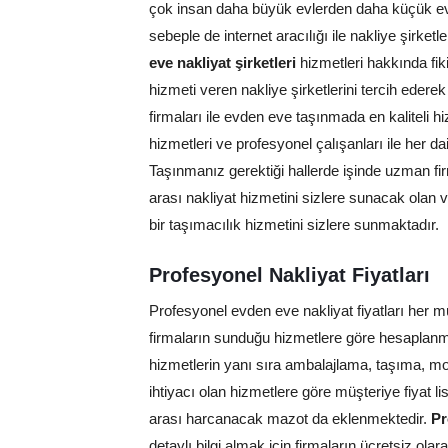
çok insan daha büyük evlerden daha küçük ev
sebeple de internet aracılığı ile nakliye şirke
eve nakliyat şirketleri
hizmetleri hakkında fik
hizmeti veren nakliye şirketlerini tercih ederek
firmaları ile evden eve taşınmada en kaliteli hiz
hizmetleri ve profesyonel çalışanları ile her 
Taşınmanız gerektiği hallerde işinde uzman fi
arası nakliyat hizmetini sizlere sunacak olan v
bir taşımacılık hizmetini sizlere sunmaktadır.
Profesyonel Nakliyat Fiyatları
Profesyonel evden eve nakliyat fiyatları her m
firmaların sunduğu hizmetlere göre hesaplanmak
hizmetlerin yanı sıra ambalajlama, taşıma, mo
ihtiyacı olan hizmetlere göre müşteriye fiyat li
arası harcanacak mazot da eklenmektedir.
Pr
detaylı bilgi almak için firmaların ücretsiz ola