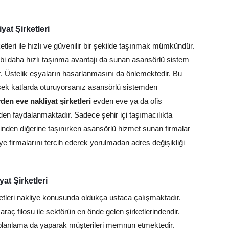
at Şirketleri
tleri ile hızlı ve güvenilir bir şekilde taşınmak mümkündür.
i gibi daha hızlı taşınma avantajı da sunan asansörlü sistem
. Üstelik eşyaların hasarlanmasını da önlemektedir. Bu
ksek katlarda oturuyorsanız asansörlü sistemden
en eve nakliyat şirketleri
evden eve ya da ofis
den faydalanmaktadır. Sadece şehir içi taşımacılıkta
mtinden diğerine taşınırken asansörlü hizmet sunan firmalar
ye firmalarını tercih ederek yorulmadan adres değişikliği
t Şirketleri
etleri nakliye konusunda oldukça ustaca çalışmaktadır.
araç filosu ile sektörün en önde gelen şirketlerindendir.
ve planlama da yaparak müşterileri memnun etmektedir.