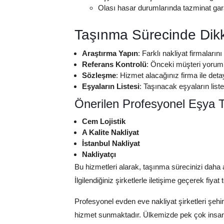
Olası hasar durumlarında tazminat gara
Taşınma Sürecinde Dikk
Araştırma Yapın
: Farklı nakliyat firmaların
Referans Kontrolü
: Önceki müşteri yorumla
Sözleşme
: Hizmet alacağınız firma ile deta
Eşyaların Listesi
: Taşınacak eşyaların liste
Önerilen Profesyonel Eşya T
Cem Lojistik
A Kalite Nakliyat
İstanbul Nakliyat
Nakliyatçı
Bu hizmetleri alarak, taşınma sürecinizi daha az
İlgilendiğiniz şirketlerle iletişime geçerek fiyat t
Profesyonel evden eve nakliyat şirketleri şehir
hizmet sunmaktadır. Ülkemizde pek çok insan ki