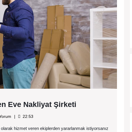
Nakliya
Şirketi
Tuzla
en Eve Nakliyat Şirketi
Şehirler
iyat
 Yorum
22:53
Arası
ti olarak hizmet veren ekiplerden yararlanmak istiyorsanız
Evden