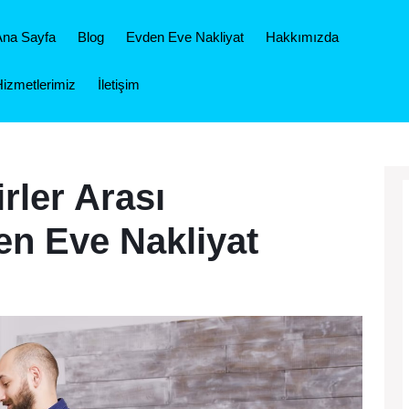
Ana Sayfa
Blog
Evden Eve Nakliyat
Hakkımızda
izmetlerimiz
İletişim
rler Arası
en Eve Nakliyat
Tuzla
Şehirler
Arası
Evden
Eve