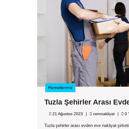
Hizmetlerimiz
Tuzla Şehirler Arası Evd
21
cemnakl
21 Ağustos 2023
cemnakliyat
0
Ağustos
Tuzla şehirler arası evden eve nakliyat şirke
2023