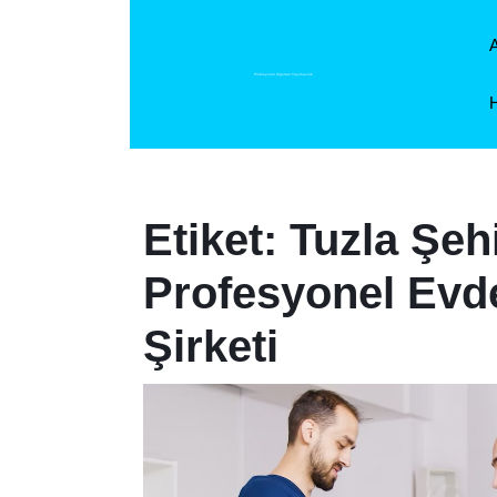
İçeriğe
geç
Skip
Profesyonel Sigortalı Taşımacılık
to
H
content
Etiket:
Tuzla Şehi
Profesyonel Evd
Şirketi