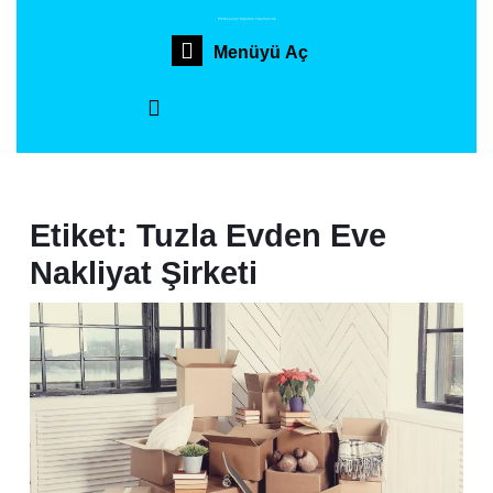
İçeriğe
Profesyonel Sigortalı Taşımacılık
geç
Menüyü
Menüyü Aç
Skip
to
Aç
content
Etiket:
Tuzla Evden Eve
Nakliyat Şirketi
Tuzl
Evd
Eve
Nakl
Şirk