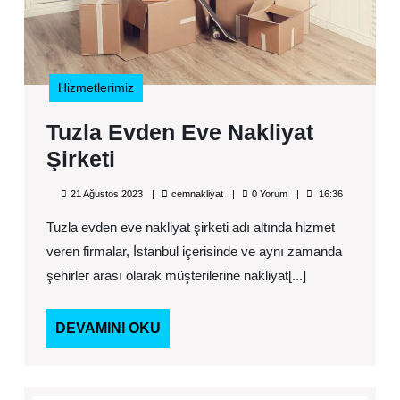
Hizmetlerimiz
Tuzla Evden Eve Nakliyat
Tuzla
Şirketi
Evden
21
cemnakliyat
21 Ağustos 2023
cemnakliyat
0 Yorum
16:36
Eve
Ağustos
2023
Tuzla evden eve nakliyat şirketi adı altında hizmet
Nakliyat
veren firmalar, İstanbul içerisinde ve aynı zamanda
Şirketi
şehirler arası olarak müşterilerine nakliyat[...]
DEVAMINI
DEVAMINI OKU
OKU