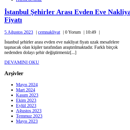
Evden
Eve
İstanbul Şehirler Arası Evden Eve Nakliy
Nakliyat
İstanbul
Fiyatı
Fiyatı
Şehirler
5
cemnakliyat
5 Ağustos 2023
cemnakliyat
0 Yorum
10:49
Arası
Ağustos
Evden
İstanbul şehirler arası evden eve nakliyat fiyatı uzak mesafelere
2023
taşınacak olan kişiler tarafından araştırılmaktadır. Farklı birçok
Eve
nedenden dolayı şehir değiştirmeniz[...]
Nakliyat
DEVAMINI
DEVAMINI OKU
Fiyatı
OKU
Arşivler
Mayıs 2024
Mart 2024
Kasım 2023
Ekim 2023
Eylül 2023
Ağustos 2023
Temmuz 2023
Mayıs 2023