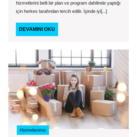
hizmetlerini belli bir plan ve program dahilinde yaptığı
Şirketi
için herkes tarafından tercih edilir. İşinde iyi[...]
DEVAMINI
DEVAMINI OKU
OKU
Pro
Şehi
Aras
Nakl
Hizmetlerimiz