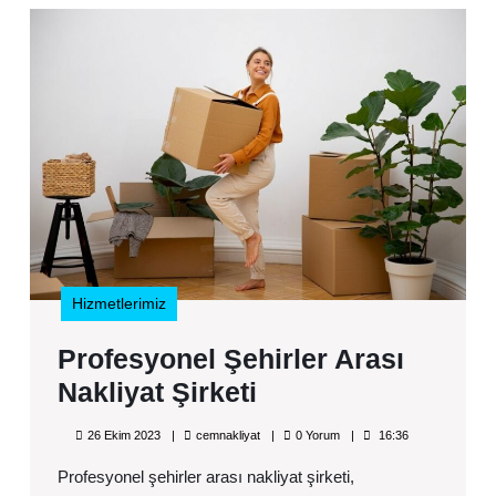
Pro
Şehi
Aras
Nakl
Şirk
Hizmetlerimiz
Profesyonel Şehirler Arası
Profesyonel
Nakliyat Şirketi
Şehirler
26
cemnakliyat
26 Ekim 2023
cemnakliyat
0 Yorum
16:36
Arası
Ekim
2023
Profesyonel şehirler arası nakliyat şirketi,
Nakliyat