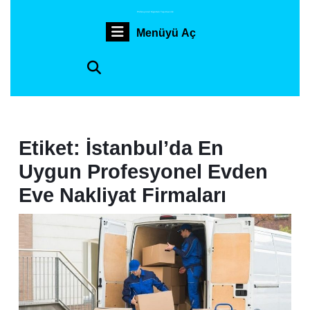
İçeriğe
Profesyonel Sigortalı Taşımacılık
geç
Menüyü
Menüyü Aç
Skip
to
Aç
content
Etiket:
İstanbul’da En
Uygun Profesyonel Evden
Eve Nakliyat Firmaları
İsta
En
Uyg
Evd
Eve
Nakl