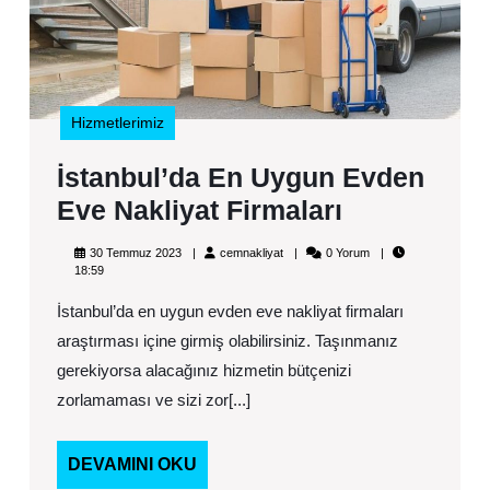
Firm
Hizmetlerimiz
İstanbul’da En Uygun Evden
İstanbul’da
Eve Nakliyat Firmaları
En
30
cemnakliyat
30 Temmuz 2023
cemnakliyat
0 Yorum
Uygun
Temmuz
18:59
2023
Evden
İstanbul’da en uygun evden eve nakliyat firmaları
Eve
araştırması içine girmiş olabilirsiniz. Taşınmanız
Nakliyat
gerekiyorsa alacağınız hizmetin bütçenizi
zorlamaması ve sizi zor[...]
Firmaları
DEVAMINI
DEVAMINI OKU
OKU