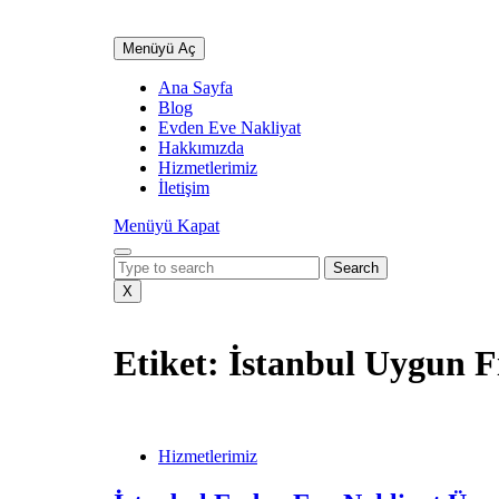
İçeriğe
geç
Profesyonel Sigortalı Taşımacılık
Menüyü
Menüyü Aç
Skip
Aç
to
Ana Sayfa
content
Blog
Evden Eve Nakliyat
Hakkımızda
Hizmetlerimiz
İletişim
Menüyü
Menüyü Kapat
Kapat
Search
for:
X
Etiket:
İstanbul Uygun F
İstanbul
Evden
Hizmetlerimiz
Eve
Nakliyat
Ücretleri