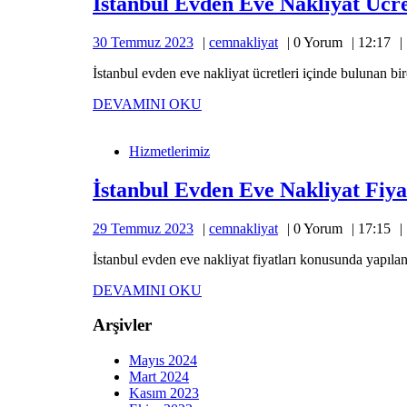
İstanbul Evden Eve Nakliyat Ücre
30
cemnakliyat
30 Temmuz 2023
cemnakliyat
0 Yorum
12:17
Temmuz
İstanbul evden eve nakliyat ücretleri içinde bulunan 
2023
DEVAMINI
DEVAMINI OKU
İstanbul
OKU
Evden
Hizmetlerimiz
Eve
Nakliyat
Fiyatları
İstanbul Evden Eve Nakliyat Fiya
29
cemnakliyat
29 Temmuz 2023
cemnakliyat
0 Yorum
17:15
Temmuz
İstanbul evden eve nakliyat fiyatları konusunda yapılan 
2023
DEVAMINI
DEVAMINI OKU
OKU
Arşivler
Mayıs 2024
Mart 2024
Kasım 2023