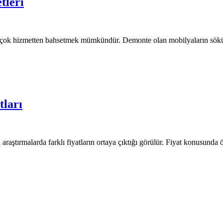
İstanbul
tleri
Evden
Eve
Nakliyat
birçok hizmetten bahsetmek mümkündür. Demonte olan mobilyaların söküle
Ücretleri
İstanbul
tları
Evden
Eve
Nakliyat
araştırmalarda farklı fiyatların ortaya çıktığı görülür. Fiyat konusunda ö
Fiyatları