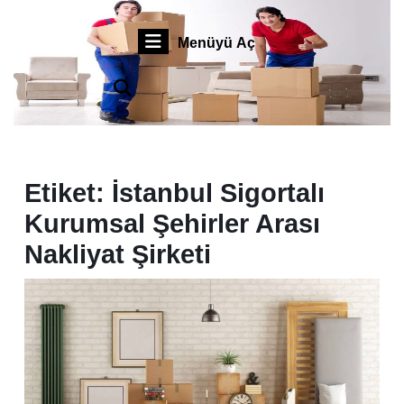
İçeriğe
Profesyonel Sigortalı Taşımacılık
geç
Menüyü
Menüyü Aç
Skip
to
Aç
content
Etiket:
İstanbul Sigortalı
Kurumsal Şehirler Arası
Nakliyat Şirketi
İsta
Sigo
Şehi
Aras
Nakl
Şirk