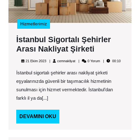
Hizmetlerimiz
İstanbul Sigortalı Şehirler
İstanbul
Arası Nakliyat Şirketi
Sigortalı
21
cemnakliyat
21 Ekim 2023
cemnakliyat
0 Yorum
00:10
Şehirler
Ekim
2023
İstanbul sigortalı şehirler arası nakliyat şirketi
Arası
eşyalarınızda güvenli bir taşımacılık hizmetinin
Nakliyat
sunulması için hizmet vermektedir. İstanbul’dan
Şirketi
farklı il ya da[...]
DEVAMINI
DEVAMINI OKU
OKU