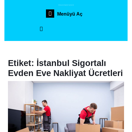
İçeriğe
Profesyonel Sigortalı Taşımacılık
geç
Menüyü
Menüyü Aç
Skip
to
Aç
content
Etiket:
İstanbul Sigortalı
Evden Eve Nakliyat Ücretleri
İsta
Evd
Eve
Nakl
Ücre