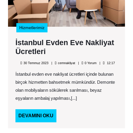
Hizmetlerimiz
İstanbul Evden Eve Nakliyat
İstanbul
Ücretleri
Evden
30
cemnakliyat
30 Temmuz 2023
cemnakliyat
0 Yorum
12:17
Eve
Temmuz
2023
İstanbul evden eve nakliyat ücretleri içinde bulunan
Nakliyat
birçok hizmetten bahsetmek mümkündür. Demonte
Ücretleri
olan mobilyaların sökülerek sarılması, beyaz
eşyaların ambalaj yapılması,[...]
DEVAMINI
DEVAMINI OKU
OKU