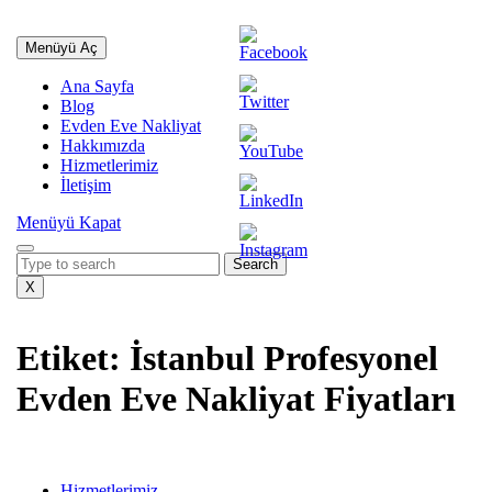
İçeriğe
geç
Profesyonel Sigortalı Taşımacılık
Menüyü
Menüyü Aç
Skip
Aç
to
Ana Sayfa
content
Blog
Evden Eve Nakliyat
Hakkımızda
Hizmetlerimiz
İletişim
Menüyü
Menüyü Kapat
Kapat
Search
for:
X
Etiket:
İstanbul Profesyonel
Evden Eve Nakliyat Fiyatları
İstanbul
Evden
Hizmetlerimiz
Eve