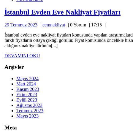
Nakliyat
İsta
Fiyatları
İstanbul Evden Eve Nakliyat Fiyatları
Evd
29
cemnakliyat
29 Temmuz 2023
cemnakliyat
0 Yorum
17:15
Eve
Temmuz
Nak
İstanbul evden eve nakliyat fiyatları konusunda yapılan araştırmalard
2023
farklı fiyatların ortaya çıktığı görülür. Fiyat konusunda öncelikle hiz
Fiya
aldığınız nakliye türünün[...]
DEVAMINI
DEVAMINI OKU
OKU
Arşivler
Mayıs 2024
Mart 2024
Kasım 2023
Ekim 2023
Eylül 2023
Ağustos 2023
Temmuz 2023
Mayıs 2023
Meta