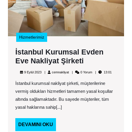
Hizmetlerimiz
İstanbul Kurumsal Evden
İstanbul
Eve Nakliyat Şirketi
Kurumsal
9
cemnakliyat
9 Eylül 2023
cemnakliyat
0 Yorum
13:01
Evden
Eylül
2023
İstanbul kurumsal nakliyat şirketi, müşterilerine
Eve
vermiş oldukları hizmetleri tamamen yasal koşullar
Nakliyat
altında sağlamaktadır. Bu sayede müşteriler, tüm
Şirketi
yasal haklarına sahip[...]
DEVAMINI
DEVAMINI OKU
OKU