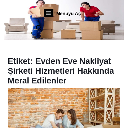
İçeriğe
Profesyonel Sigortalı Taşımacılık
geç
Menüyü
Menüyü Aç
Skip
to
Aç
content
Etiket:
Evden Eve Nakliyat
Şirketi Hizmetleri Hakkında
Meral Edilenler
İsta
Kur
Evd
Eve
Nakl
Şirk