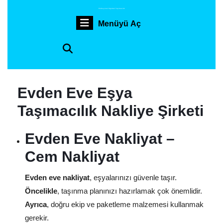
İçeriğe
Profesyonel Sigortalı Taşımacılık
geç
Menüyü
Menüyü Aç
Skip
to
Aç
content
Evden Eve Eşya
Taşımacılık Nakliye Şirketi
Evden Eve Nakliyat –
Cem Nakliyat
Evden eve nakliyat
, eşyalarınızı güvenle taşır.
Öncelikle
, taşınma planınızı hazırlamak çok önemlidir.
Ayrıca
, doğru ekip ve paketleme malzemesi kullanmak
gerekir.